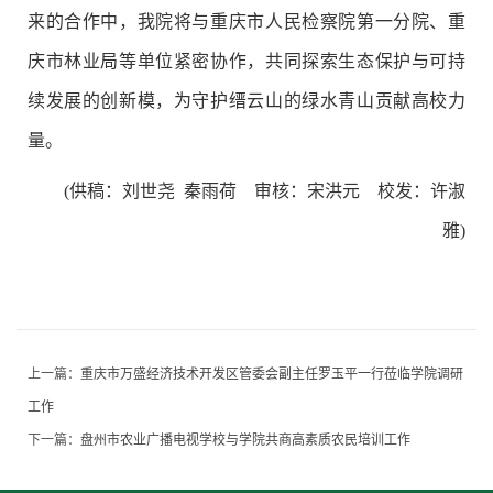
来的合作中，
我院
将与重庆市人民检察院第一分院、重
庆市林业局等单位紧密协作，共同探索生态保护与可持
续发展的创新模，为守护缙云山的绿水青山贡献高校力
量。
(供稿：
刘世尧
秦雨荷
审核：
宋洪元 校发：许淑
雅
)
上一篇：
重庆市万盛经济技术开发区管委会副主任罗玉平一行莅临学院调研
工作
下一篇：
盘州市农业广播电视学校与学院共商高素质农民培训工作