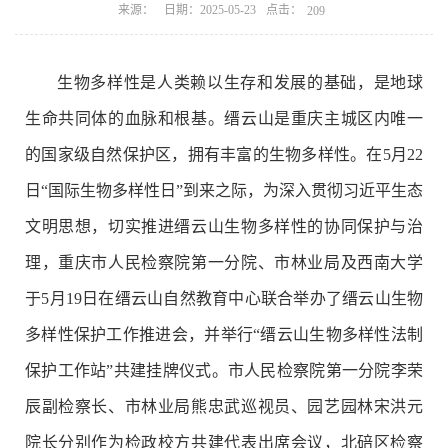
点击：
来源：
日期：2025-05-23
209
生物多样性是人类赖以生存和发展的基础，是地球
生命共同体的血脉和根基。缙云山是重庆主城区内唯一
的国家级自然保护区，拥有丰富的生物多样性。在5月22
日
“
国际生物多样性日
”
到来之际，
为深入贯彻习近平生态
文明思想，切实推进缙云山生物多样性的协同保护与治
理，重庆市人民检察院第一分院、市林业局及西南大学
于5月19日在缙云山自然教育中心联合举办了缙云山生物
多样性保护工作推进会
，并举行“缙云山生物多样性法制
保护工作站”共建挂牌仪式。
市人民检察院第一分院李荣
辰副检察长、市林业局熊忠武巡视员、
园艺园林
宋洪元
院长分别作为检政校方
共建
代表出席会议，北碚区检察