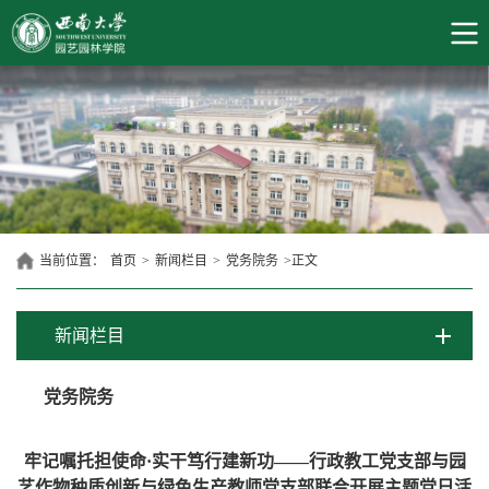
当前位置：
首页
>
新闻栏目
>
党务院务
>
正文
新闻栏目
党务院务
牢记嘱托担使命·实干笃行建新功——行政教工党支部与园
艺作物种质创新与绿色生产教师党支部联合开展主题党日活