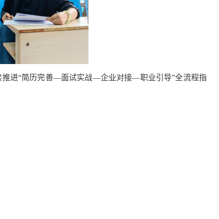
续推进
“
简历完善—面试实战—企业对接—职业引导
”
全流程指