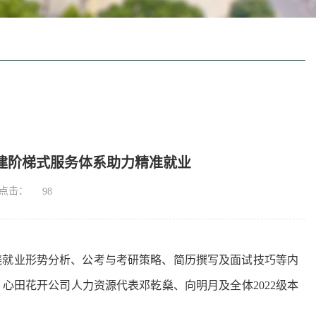
构建阶梯式服务体系助力精准就业
点击：
98
，围绕就业形势分析、公考与考研策略、简历撰写及面试技巧等内
，
心田花开公司
人力资源代表邓乾燊、向明月及全体
2022级
本