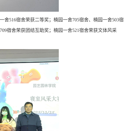
一舍516宿舍荣获二等奖；楠园一舍705宿舍、楠园一舍503宿
709宿舍荣获团结互助奖；楠园一舍521宿舍荣获文体风采