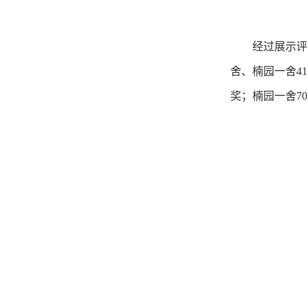
经过展示评
舍、楠园一舍4
奖；楠园一舍7