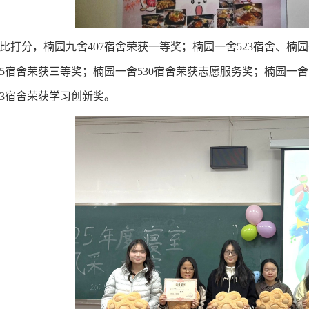
比打分，楠园
九
舍407
宿舍
荣获一等奖；楠园一舍523宿舍、楠园
15宿舍荣获三等奖；楠园一舍530宿舍荣获志愿服务奖；楠园一舍
03宿舍荣获学习创新奖。