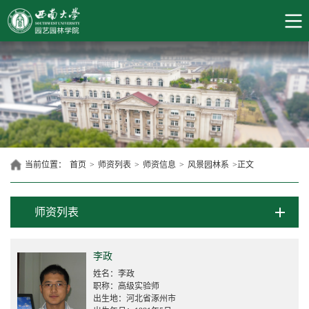
当前位置：
首页
>
师资列表
>
师资信息
>
风景园林系
>
正文
师资列表
李政
姓名：李政
职称：高级实验师
出生地：河北省涿州市